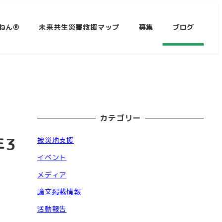
ねん®
未来共生災害救援マップ
募集
ブログ
カテゴリー
年3
被災地支援
イベント
メディア
論文掲載情報
活動報告