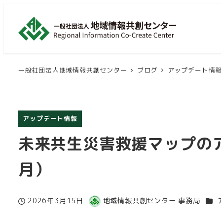
メ
イ
ン
コ
ン
一般社団法人地域情報共創センター
ブログ
アップデート情
テ
ン
ツ
アップデート情報
へ
移
未来共生災害救援マップのア
動
月）
カテ
2026年3月15日
地域情報共創センター 事務局
投稿日
著
者