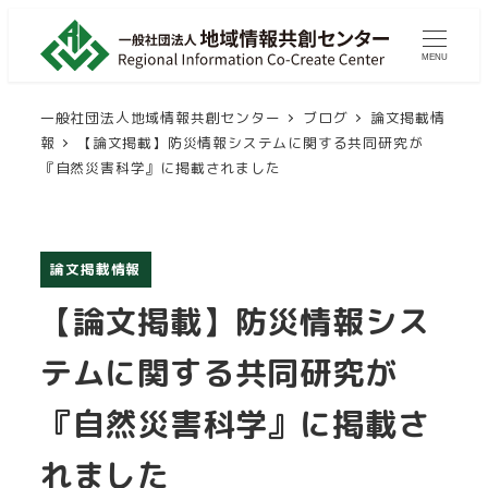
メ
イ
MENU
ン
コ
一般社団法人地域情報共創センター
ブログ
論文掲載情
ン
報
【論文掲載】防災情報システムに関する共同研究が
『自然災害科学』に掲載されました
テ
ン
ツ
へ
論文掲載情報
移
【論文掲載】防災情報シス
動
テムに関する共同研究が
『自然災害科学』に掲載さ
れました