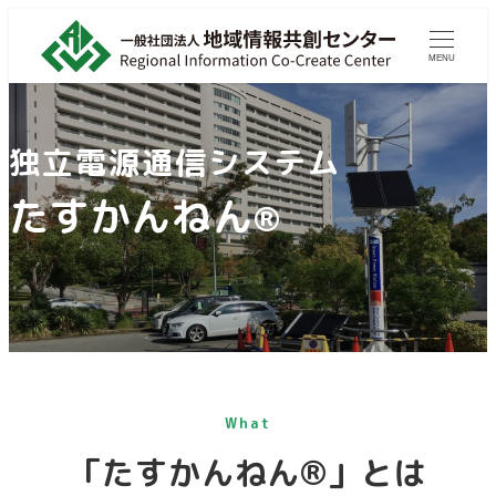
メ
イ
MENU
ン
コ
ン
独立電源通信システム
テ
たすかんねん
ン
®
ツ
へ
移
動
What
「たすかんねん®」とは