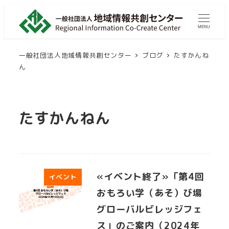
メ
イ
MENU
ン
コ
一般社団法人地域情報共創センター
ブログ
たすかんね
ン
ん
テ
ン
ツ
たすかんねん
へ
移
動
«イベント終了»「第4回
イベント
おもろい学（あそ）び場
グローバルビレッジフェ
ス」のご案内（2024年