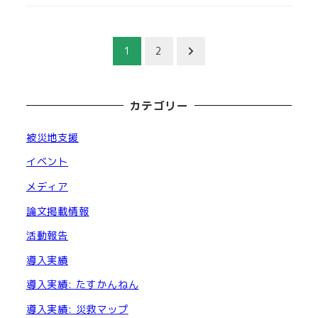
投
1
2
稿
の
カテゴリー
ペ
被災地支援
ー
イベント
メディア
ジ
論文掲載情報
送
活動報告
り
導入実績
導入実績: たすかんねん
導入実績: 災救マップ