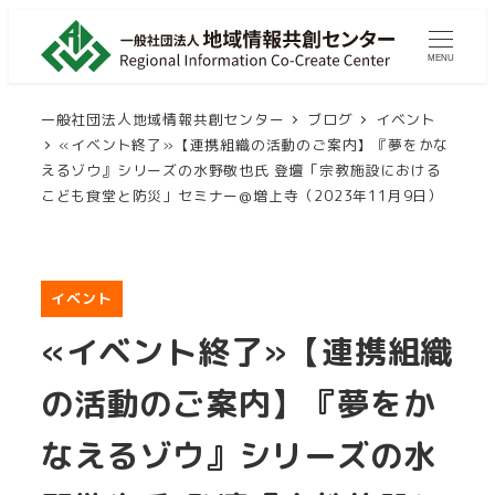
メ
イ
MENU
ン
コ
一般社団法人地域情報共創センター
ブログ
イベント
ン
«イベント終了»【連携組織の活動のご案内】『夢をかな
えるゾウ』シリーズの水野敬也氏 登壇「宗教施設における
テ
こども食堂と防災」セミナー@増上寺（2023年11月9日）
ン
ツ
へ
イベント
移
動
«イベント終了»【連携組織
の活動のご案内】『夢をか
なえるゾウ』シリーズの水