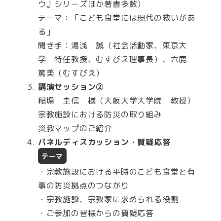
ウ』シリーズほか著書多数）
テーマ：「こども食堂には現代の救いがあ
る」
聞き手：湯浅 誠（社会活動家、東京大
学 特任教授、むすびえ理事長）、六鹿
篤美（むすびえ）
講演セッション②
稲場 圭信 様（大阪大学大学院 教授）
宗教施設における防災の取り組み
災救マップのご紹介
パネルディスカッション・質疑応答
テーマ
・宗教施設における平時のこども食堂と有
事の防災拠点のつながり
・宗教施設、宗教家に求められる役割
・ご参加の皆様からの質疑応答