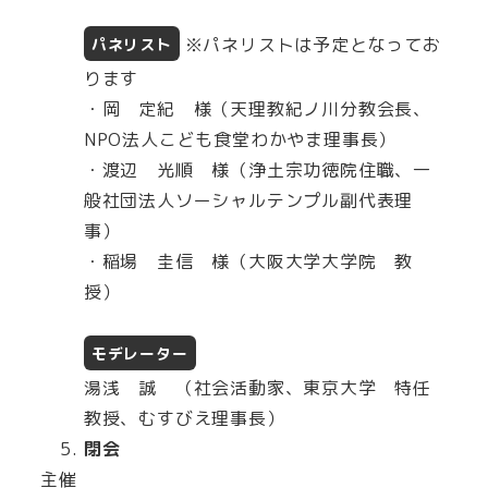
※パネリストは予定となってお
パネリスト
ります
・岡 定紀 様（天理教紀ノ川分教会長、
NPO法人こども食堂わかやま理事長）
・渡辺 光順 様（浄土宗功徳院住職、一
般社団法人ソーシャルテンプル副代表理
事）
・稲場 圭信 様（大阪大学大学院 教
授）
モデレーター
湯浅 誠 （社会活動家、東京大学 特任
教授、むすびえ理事長）
閉会
主催