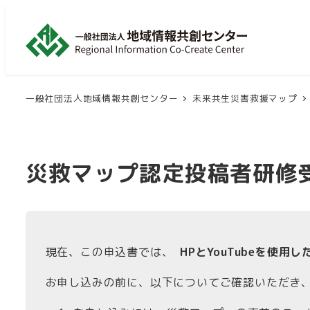
メ
イ
ン
コ
ン
一般社団法人地域情報共創センター
未来共生災害救援マップ
テ
ン
ツ
災救マップ認定投稿者研修
へ
移
動
現在、この申込書では、
HPとYouTubeを使用
お申し込みの前に、以下についてご確認いただき