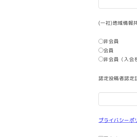
(一社)地域情
非会員
会員
非会員（入会
認定投稿者認定
プライバシーポ