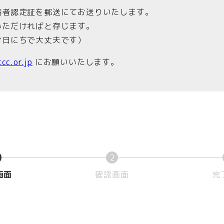
稿者認定証を郵送にてお送りいたします。
いただければと存じます。
お日にちで大丈夫です）
cc.or.jp
にお願いいたします。
2
現
現
画面
確認画面
完
在
在
表
表
示
示