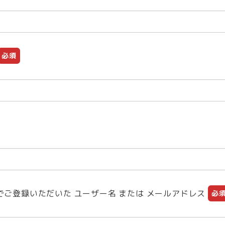
さ
さ
れ
れ
て
て
い
い
必須
る
る
画
画
面
面
で
で
す。
す。
でご登録いただいた ユーザー名 または メールアドレス
必