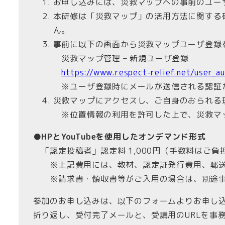
お申し込みには、災救マップへの事前のユー
本研修は「災救マップ」の活用方法に関する
ん。
事前に以下の画面から災救マップユーザ登録
災救マップ管理 – 新規ユーザ登録
https://www.respect-relief.net/user_au
※ユーザ登録時にメールが送信される認証
災救マップにアクセスし、ご自身のおられ
※位置情報の利用を許可した上で、災救マ
●HPとYouTubeを使用したオンデマンド形式
「認定投稿者」認定料 1,000円（手数料はご負
※上記費用には、教材、認定証発行費用、郵送
※請求書・領収書等がご入用の場合は、別途事
参加のお申し込みは、以下のフォームよりお申し
折り返し、受付完了メールと、受講用のURLを事