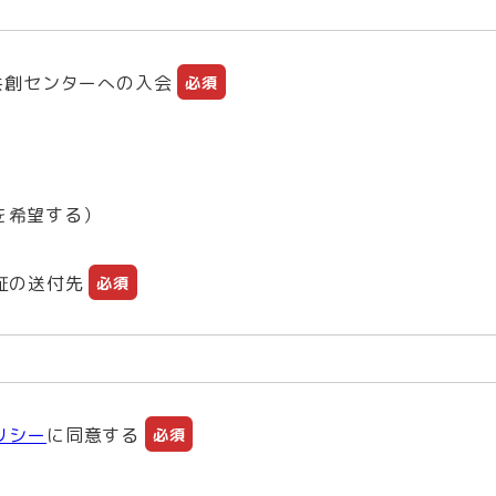
報共創センターへの入会
必須
を希望する）
証の送付先
必須
リシー
に同意する
必須