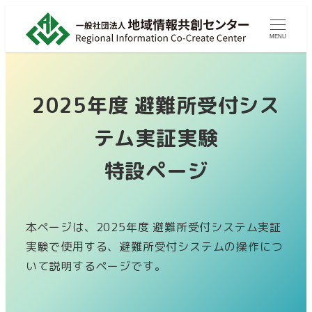
メ
イ
MENU
ン
コ
ン
2025年度 避難所受付シス
テ
テム実証実験
ン
ツ
特設ページ
へ
移
動
本ページは、2025年度 避難所受付システム実証
実験で使用する、避難所受付システムの操作につ
いて説明するページです。